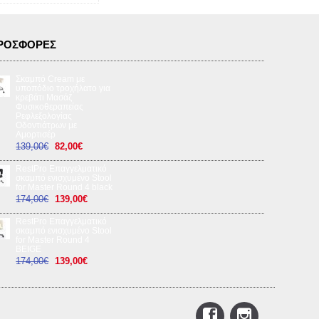
ΡΟΣΦΟΡΈΣ
Σκαμπό Cream με
υποπόδιο τροχήλατο για
κρεβάτι Μασάζ
Φυσικοθεραπείας
Ρεφλεξολογίας
Οδοντιάτρων με
Αμορτισέρ
139,00€
82,00€
RestPro Επαγγελματικό
σκαμπό ενισχυμένο Stool
for Master Round 4 black
174,00€
139,00€
RestPro Επαγγελματικό
σκαμπό ενισχυμένο Stool
for Master Round 4
BEIGE
174,00€
139,00€