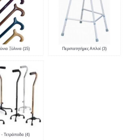
νια Ξύλινα (15)
Περιπατητήρες Απλοί (3)
 - Τετράποδα (4)